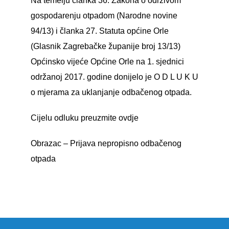
Na temelju članka 36. Zakona o održivom
gospodarenju otpadom (Narodne novine
94/13) i članka 27. Statuta općine Orle
(Glasnik Zagrebačke županije broj 13/13)
Općinsko vijeće Općine Orle na 1. sjednici
održanoj 2017. godine donijelo je O D L U K U
o mjerama za uklanjanje odbačenog otpada.
Cijelu odluku preuzmite
ovdje
Obrazac – Prijava nepropisno odbačenog
otpada