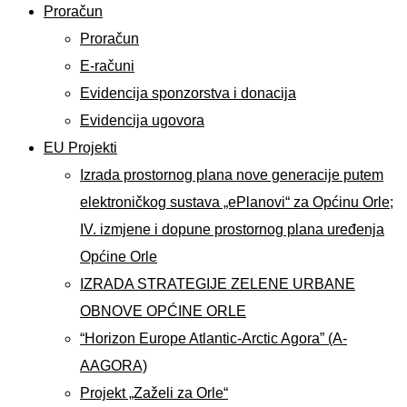
Proračun
Proračun
E-računi
Evidencija sponzorstva i donacija
Evidencija ugovora
EU Projekti
Izrada prostornog plana nove generacije putem
elektroničkog sustava „ePlanovi“ za Općinu Orle;
IV. izmjene i dopune prostornog plana uređenja
Općine Orle
IZRADA STRATEGIJE ZELENE URBANE
OBNOVE OPĆINE ORLE
“Horizon Europe Atlantic-Arctic Agora” (A-
AAGORA)
Projekt „Zaželi za Orle“