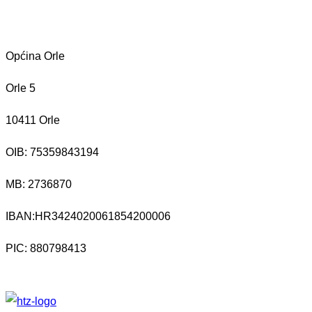
Općina Orle
Orle 5
10411 Orle
OIB: 75359843194
MB:
2736870
IBAN:
HR3424020061854200006
PIC: 880798413