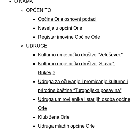
O NAMA
OPĆENITO
Općina Orle osnovni podaci
Naselja u općini Orle
Registar imovine Općine Orle
UDRUGE
Kulturno umjetničko društvo “Veleševec“
Kulturno umjetničko društvo „Slavuj“,
Bukevje
Udruga za očuvanje i promicanje kulturne i
prirodne baštine “Turopoljska posavina”
Udruga umirovljenika i starijih osoba općine
Orle
Klub žena Orle
Udruga mladih općine Orle