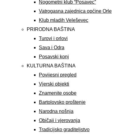
Nogometni klub “Posavec”
Vatrogasna zajednica općine Orle
Klub mladih Veleševec
PRIRODNA BAŠTINA
Turovi i orlovi
Sava i Odra
Posavski konj
KULTURNA BAŠTINA
Povijesni pregled
Vjerski objekti
Znamenite osobe
Bartolovsko proštenje
Narodna nošnja
Običaji i vjerovanja
Tradicijsko graditeljstvo