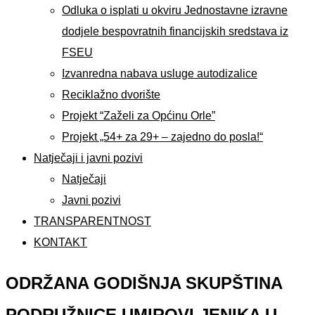
Odluka o isplati u okviru Jednostavne izravne
dodjele bespovratnih financijskih sredstava iz
FSEU
Izvanredna nabava usluge autodizalice
Reciklažno dvorište
Projekt “Zaželi za Općinu Orle”
Projekt „54+ za 29+ – zajedno do posla!“
Natječaji i javni pozivi
Natječaji
Javni pozivi
TRANSPARENTNOST
KONTAKT
ODRŽANA GODIŠNJA SKUPŠTINA
PODRUŽNICE UMIROVLJENIKA U