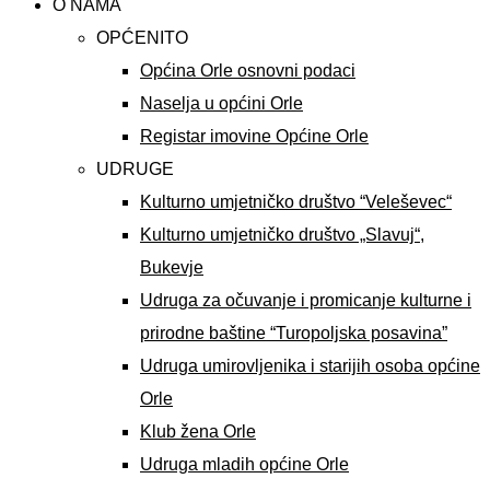
O NAMA
OPĆENITO
Općina Orle osnovni podaci
Naselja u općini Orle
Registar imovine Općine Orle
UDRUGE
Kulturno umjetničko društvo “Veleševec“
Kulturno umjetničko društvo „Slavuj“,
Bukevje
Udruga za očuvanje i promicanje kulturne i
prirodne baštine “Turopoljska posavina”
Udruga umirovljenika i starijih osoba općine
Orle
Klub žena Orle
Udruga mladih općine Orle