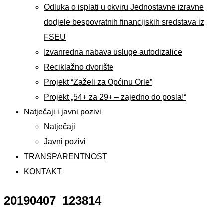
Odluka o isplati u okviru Jednostavne izravne
dodjele bespovratnih financijskih sredstava iz
FSEU
Izvanredna nabava usluge autodizalice
Reciklažno dvorište
Projekt “Zaželi za Općinu Orle”
Projekt „54+ za 29+ – zajedno do posla!“
Natječaji i javni pozivi
Natječaji
Javni pozivi
TRANSPARENTNOST
KONTAKT
20190407_123814