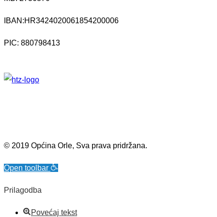
IBAN:
HR3424020061854200006
PIC: 880798413
© 2019 Općina Orle, Sva prava pridržana.
Open toolbar
Prilagodba
Povećaj tekst