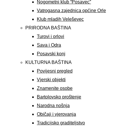
Nogometni klub “Posavec”
Vatrogasna zajednica općine Orle
Klub mladih Veleševec
PRIRODNA BAŠTINA
Turovi i orlovi
Sava i Odra
Posavski konj
KULTURNA BAŠTINA
Povijesni pregled
Vjerski objekti
Znamenite osobe
Bartolovsko proštenje
Narodna nošnja
Običaji i vjerovanja
Tradicijsko graditeljstvo