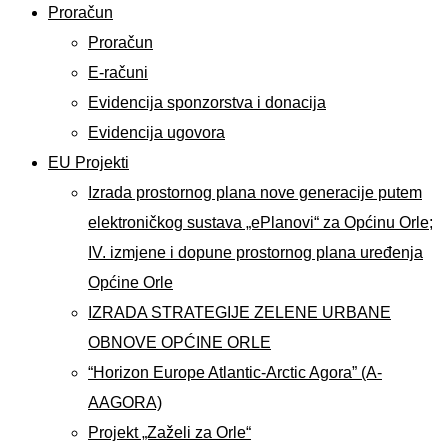
Proračun
Proračun
E-računi
Evidencija sponzorstva i donacija
Evidencija ugovora
EU Projekti
Izrada prostornog plana nove generacije putem
elektroničkog sustava „ePlanovi“ za Općinu Orle;
IV. izmjene i dopune prostornog plana uređenja
Općine Orle
IZRADA STRATEGIJE ZELENE URBANE
OBNOVE OPĆINE ORLE
“Horizon Europe Atlantic-Arctic Agora” (A-
AAGORA)
Projekt „Zaželi za Orle“