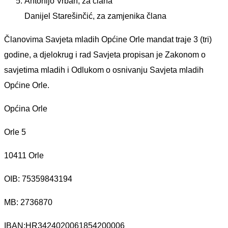
Antonijo Vrban, za člana
Danijel Starešinčić, za zamjenika člana
Članovima Savjeta mladih Općine Orle mandat traje 3 (tri)
godine, a djelokrug i rad Savjeta propisan je Zakonom o
savjetima mladih i Odlukom o osnivanju Savjeta mladih
Općine Orle.
Općina Orle
Orle 5
10411 Orle
OIB: 75359843194
MB:
2736870
IBAN:
HR3424020061854200006