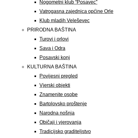
Nogometni klub “Posavec”
Vatrogasna zajednica općine Orle
Klub mladih Veleševec
PRIRODNA BAŠTINA
Turovi i orlovi
Sava i Odra
Posavski konj
KULTURNA BAŠTINA
Povijesni pregled
Vjerski objekti
Znamenite osobe
Bartolovsko proštenje
Narodna nošnja
Običaji i vjerovanja
Tradicijsko graditeljstvo