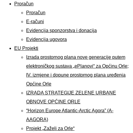
Proračun
Proračun
E-računi
Evidencija sponzorstva i donacija
Evidencija ugovora
EU Projekti
Izrada prostornog plana nove generacije putem
elektroničkog sustava „ePlanovi“ za Općinu Orle;
IV. izmjene i dopune prostornog plana uređenja
Općine Orle
IZRADA STRATEGIJE ZELENE URBANE
OBNOVE OPĆINE ORLE
“Horizon Europe Atlantic-Arctic Agora” (A-
AAGORA)
Projekt „Zaželi za Orle“