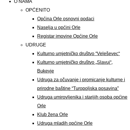
O NAMA
OPĆENITO
Općina Orle osnovni podaci
Naselja u općini Orle
Registar imovine Općine Orle
UDRUGE
Kulturno umjetničko društvo “Veleševec“
Kulturno umjetničko društvo „Slavuj“,
Bukevje
Udruga za očuvanje i promicanje kulturne i
prirodne baštine “Turopoljska posavina”
Udruga umirovljenika i starijih osoba općine
Orle
Klub žena Orle
Udruga mladih općine Orle