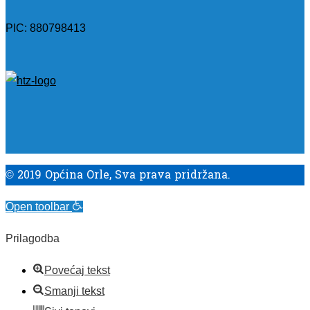
PIC: 880798413
© 2019 Općina Orle, Sva prava pridržana.
Open toolbar
Prilagodba
Povećaj tekst
Smanji tekst