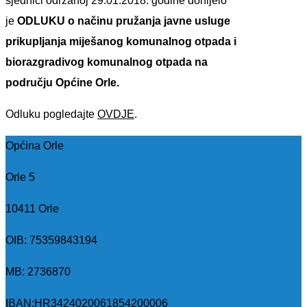
sjednici održanoj 29.01.2018. godine donijelo
je
ODLUKU
o načinu pružanja javne usluge
prikupljanja
miješanog komunalnog otpada i
biorazgradivog komunalnog otpada na
području Općine Orle.
Odluku pogledajte
OVDJE
.
Općina Orle
Orle 5
10411 Orle
OIB: 75359843194
MB:
2736870
IBAN:
HR3424020061854200006