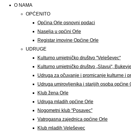
O NAMA
OPĆENITO
Općina Orle osnovni podaci
Naselja u općini Orle
Registar imovine Općine Orle
UDRUGE
Kulturno umjetničko društvo “Veleševec“
Kulturno umjetničko društvo „Slavuj“, Bukevj
Udruga za očuvanje i promicanje kulturne i p
Udruga umirovljenika i starijih osoba općine 
Klub žena Orle
Udruga mladih općine Orle
Nogometni klub “Posavec”
Vatrogasna zajednica općine Orle
Klub mladih Veleševec