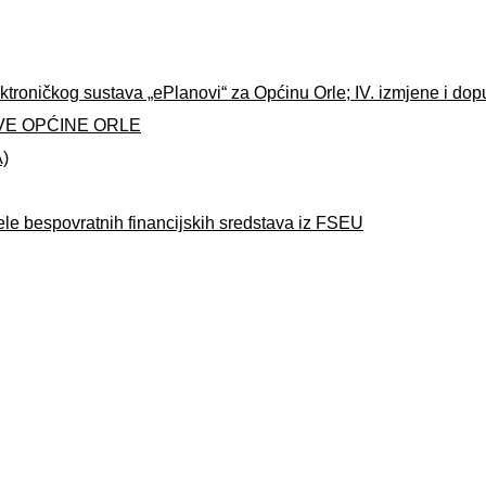
ktroničkog sustava „ePlanovi“ za Općinu Orle; IV. izmjene i do
VE OPĆINE ORLE
A)
ele bespovratnih financijskih sredstava iz FSEU