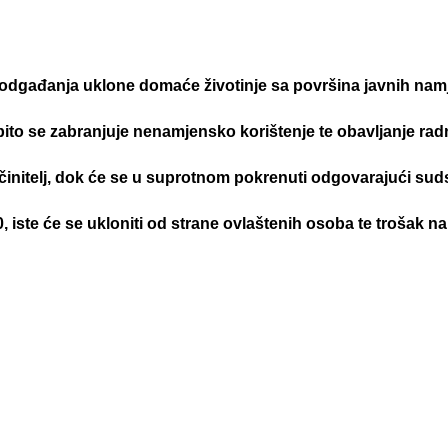
z odgađanja uklone domaće životinje sa površina javnih nam
se zabranjuje nenamjensko korištenje te obavljanje radnji 
očinitelj, dok će se u suprotnom pokrenuti odgovarajući sud
iste će se ukloniti od strane ovlaštenih osoba te trošak nap