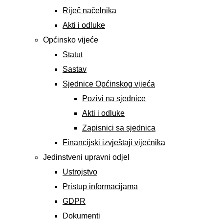
Riječ načelnika
Akti i odluke
Općinsko vijeće
Statut
Sastav
Sjednice Općinskog vijeća
Pozivi na sjednice
Akti i odluke
Zapisnici sa sjednica
Financijski izvještaji vijećnika
Jedinstveni upravni odjel
Ustrojstvo
Pristup informacijama
GDPR
Dokumenti