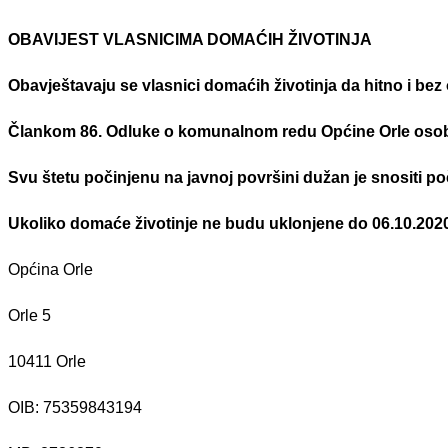
OBAVIJEST VLASNICIMA DOMAĆIH ŽIVOTINJA
Obavještavaju se vlasnici domaćih životinja da hitno i be
Člankom 86. Odluke o komunalnom redu Općine Orle osobito 
Svu štetu počinjenu na javnoj površini dužan je snositi p
Ukoliko domaće životinje ne budu uklonjene do 06.10.2020, 
Općina Orle
Orle 5
10411 Orle
OIB: 75359843194