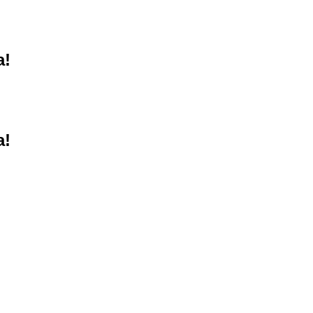
a!
a!