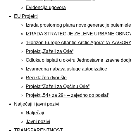
Evidencija ugovora
EU Projekti
Izrada prostornog plana nove generacije putem ele
IZRADA STRATEGIJE ZELENE URBANE OBNO
“Horizon Europe Atlantic-Arctic Agora” (A-AAGOR
Projekt „Zaželi za Orle“
Odluka o isplati u okviru Jednostavne izravne dodj
Izvanredna nabava usluge autodizalice
Reciklažno dvorište
Projekt “Zaželi za Općinu Orle”
Projekt „54+ za 29+ – zajedno do posla!“
Natječaji i javni pozivi
Natječaji
Javni pozivi
TRANSPARENTNOST