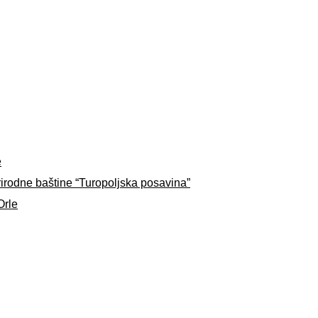
e
rirodne baštine “Turopoljska posavina”
Orle