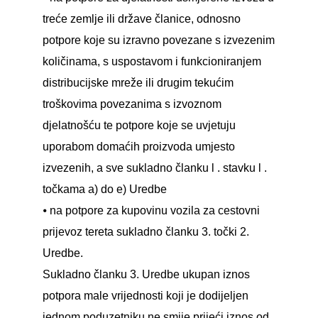
treće zemlje ili države članice, odnosno
potpore koje su izravno povezane s izvezenim
količinama, s uspostavom i funkcioniranjem
distribucijske mreže ili drugim tekućim
troškovima povezanima s izvoznom
djelatnošću te potpore koje se uvjetuju
uporabom domaćih proizvoda umjesto
izvezenih, a sve sukladno članku l . stavku l .
točkama a) do e) Uredbe
⦁ na potpore za kupovinu vozila za cestovni
prijevoz tereta sukladno članku 3. točki 2.
Uredbe.
Sukladno članku 3. Uredbe ukupan iznos
potpora male vrijednosti koji je dodijeljen
jednom poduzetniku ne smije prijeći iznos od