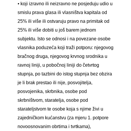
⦁ koji izravno ili neizravno ne posjeduju udio u
smislu prava glasa ili vlasništva kapitala od
25% ili više ili ostvaruju pravo na primitak od
25% ili više dobiti u još barem jednom
subjektu. Isto se odnosi i na povezane osobe
vlasnika poduzeća koji traži potporu: njegovog
bračnog druga, njegovog krvnog srodnika u
ravnoj liniji, u pobočnoj liniji do četvrtog
stupnja, po tazbini do istog stupnja bez obzira
je li brak prestao ili nije, posvojitelja,
posvojenika, skrbnika, osobe pod
skrbništvom, staratelja, osobe pod
starateljstvom te osobe koja s njime živi u
zajedničkom kućanstvu (za mjeru 1. potpore
novoosnovanim obrtima i tvrtkama),