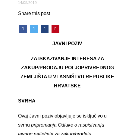
14/05/2019
Share this post
JAVNI POZIV
ZA ISKAZIVANJE INTERESA ZA
ZAKUP/PRODAJU POLJOPRIVREDNOG
ZEMLJIŠTA U VLASNIŠTVU REPUBLIKE
HRVATSKE
SVRHA
Ovaj Javni poziv objavljuje se isključivo u
svrhu
pripremanja Odluke o raspisivanju
javnog natječaja za zakup/prodaju