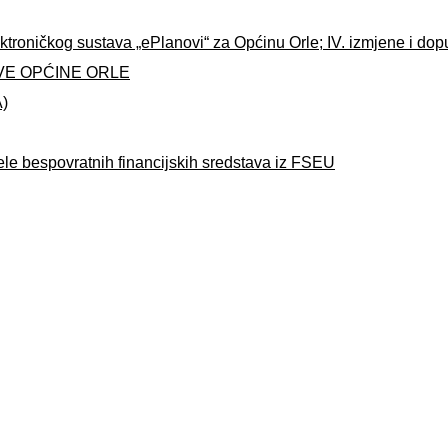
ktroničkog sustava „ePlanovi“ za Općinu Orle; IV. izmjene i do
VE OPĆINE ORLE
A)
ele bespovratnih financijskih sredstava iz FSEU