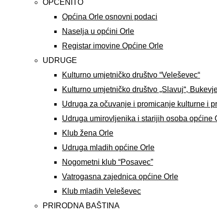
OPĆENITO
Općina Orle osnovni podaci
Naselja u općini Orle
Registar imovine Općine Orle
UDRUGE
Kulturno umjetničko društvo “Veleševec“
Kulturno umjetničko društvo „Slavuj“, Bukevj
Udruga za očuvanje i promicanje kulturne i p
Udruga umirovljenika i starijih osoba općine 
Klub žena Orle
Udruga mladih općine Orle
Nogometni klub “Posavec”
Vatrogasna zajednica općine Orle
Klub mladih Veleševec
PRIRODNA BAŠTINA