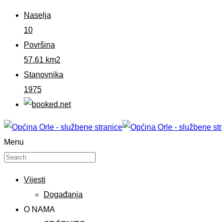
Naselja
10
Površina
57.61 km2
Stanovnika
1975
Menu
Vijesti
Događanja
O NAMA