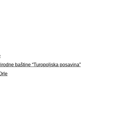
e
rirodne baštine “Turopoljska posavina”
Orle