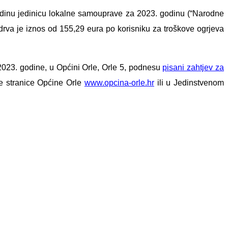
jedinu jedinicu lokalne samouprave za 2023. godinu (“Narodne
a drva je iznos od 155,29 eura po korisniku za troškove ogrjeva
023. godine, u Općini Orle, Orle 5, podnesu
pisani zahtjev za
e stranice Općine Orle
www.opcina-orle.hr
ili u Jedinstvenom