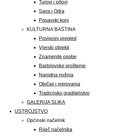
Turovi i orlovi
Sava i Odra
Posavski konj
KULTURNA BAŠTINA
Povijesni pregled
Vjerski objekti
Znamenite osobe
Bartolovsko proštenje
Narodna nošnja
Običaji i vjerovanja
Tradicijsko graditeljstvo
GALERIJA SLIKA
USTROJSTVO
Općinski načelnik
Riječ načelnika