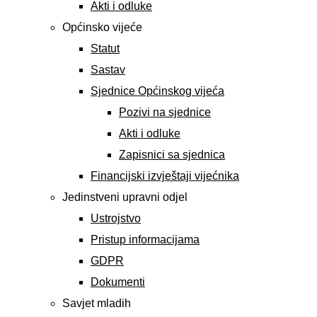
Akti i odluke
Općinsko vijeće
Statut
Sastav
Sjednice Općinskog vijeća
Pozivi na sjednice
Akti i odluke
Zapisnici sa sjednica
Financijski izvještaji vijećnika
Jedinstveni upravni odjel
Ustrojstvo
Pristup informacijama
GDPR
Dokumenti
Savjet mladih