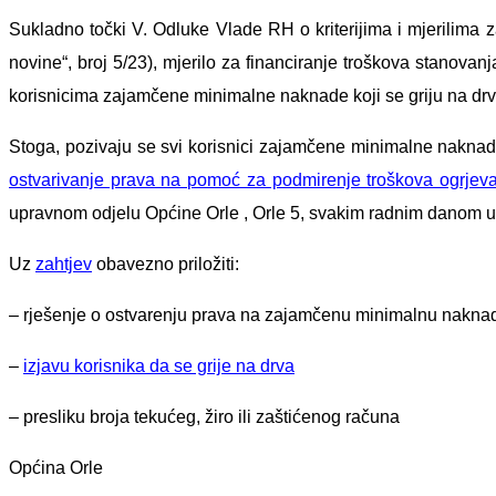
Sukladno točki V. Odluke Vlade RH o kriterijima i mjerilima
novine“, broj 5/23), mjerilo za financiranje troškova stanovan
korisnicima zajamčene minimalne naknade koji se griju na drv
Stoga, pozivaju se svi korisnici zajamčene minimalne naknad
ostvarivanje prava na pomoć za podmirenje troškova ogrjeva
upravnom odjelu Općine Orle , Orle 5, svakim radnim danom u
Uz
zahtjev
obavezno priložiti:
– rješenje o ostvarenju prava na zajamčenu minimalnu naknad
–
izjavu korisnika da se grije na drva
– presliku broja tekućeg, žiro ili zaštićenog računa
Općina Orle