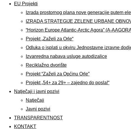
EU Projekti
Izrada prostornog plana nove generacije putem ele
IZRADA STRATEGIJE ZELENE URBANE OBNO
“Horizon Europe Atlantic-Arctic Agora” (A-AAGOR
Projekt „Zaželi za Orle“
Odluka o isplati u okviru Jednostavne izravne dodj
Izvanredna nabava usluge autodizalice
Reciklažno dvorište
Projekt “Zaželi za Općinu Orle”
Projekt „54+ za 29+ – zajedno do posla!“
Natječaji i javni pozivi
Natječaji
Javni pozivi
TRANSPARENTNOST
KONTAKT