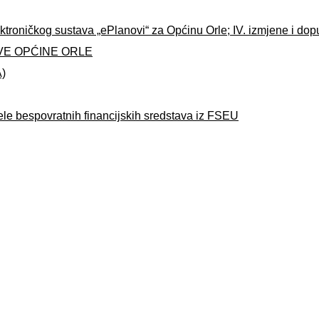
ktroničkog sustava „ePlanovi“ za Općinu Orle; IV. izmjene i do
VE OPĆINE ORLE
A)
ele bespovratnih financijskih sredstava iz FSEU