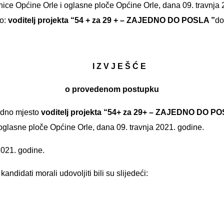
ce Općine Orle i oglasne ploče Općine Orle, dana 09. travnja 
to:
voditelj projekta “54 + za 29 + – ZAJEDNO DO POSLA ”
do
I Z V J E Š Ć E
o provedenom postupku
radno mjesto
voditelj projekta “54+ za 29+ – ZAJEDNO DO P
oglasne ploče Općine Orle, dana 09. travnja 2021. godine.
2021. godine.
kandidati morali udovoljiti bili su slijedeći: