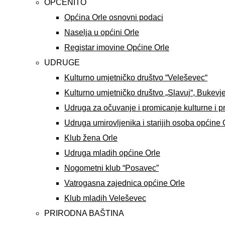
OPĆENITO
Općina Orle osnovni podaci
Naselja u općini Orle
Registar imovine Općine Orle
UDRUGE
Kulturno umjetničko društvo “Veleševec“
Kulturno umjetničko društvo „Slavuj“, Bukevj
Udruga za očuvanje i promicanje kulturne i p
Udruga umirovljenika i starijih osoba općine 
Klub žena Orle
Udruga mladih općine Orle
Nogometni klub “Posavec”
Vatrogasna zajednica općine Orle
Klub mladih Veleševec
PRIRODNA BAŠTINA