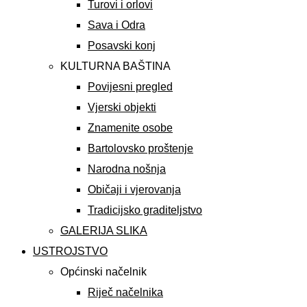
Turovi i orlovi
Sava i Odra
Posavski konj
KULTURNA BAŠTINA
Povijesni pregled
Vjerski objekti
Znamenite osobe
Bartolovsko proštenje
Narodna nošnja
Običaji i vjerovanja
Tradicijsko graditeljstvo
GALERIJA SLIKA
USTROJSTVO
Općinski načelnik
Riječ načelnika