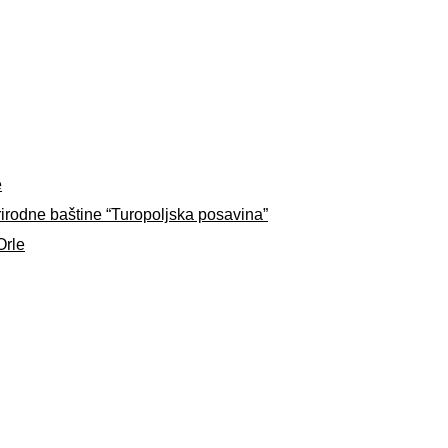
e
rirodne baštine “Turopoljska posavina”
Orle