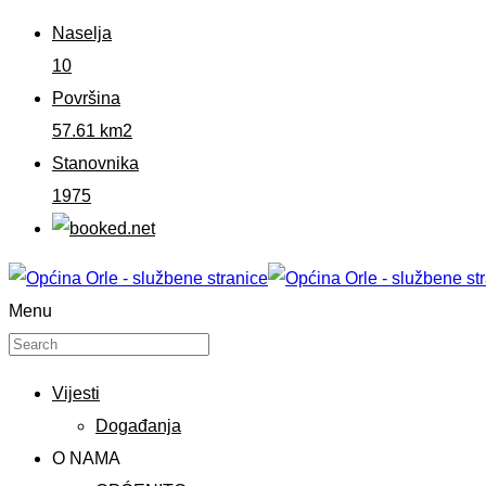
Naselja
10
Površina
57.61 km2
Stanovnika
1975
Menu
Vijesti
Događanja
O NAMA