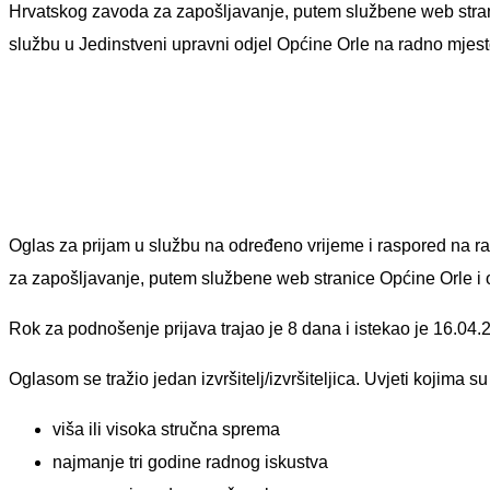
Hrvatskog zavoda za zapošljavanje, putem službene web strani
službu u Jedinstveni upravni odjel Općine Orle na radno mjes
Oglas za prijam u službu na određeno vrijeme i raspored na 
za zapošljavanje, putem službene web stranice Općine Orle i 
Rok za podnošenje prijava trajao je 8 dana i istekao je 16.04.
Oglasom se tražio jedan izvršitelj/izvršiteljica. Uvjeti kojima su 
viša ili visoka stručna sprema
najmanje tri godine radnog iskustva