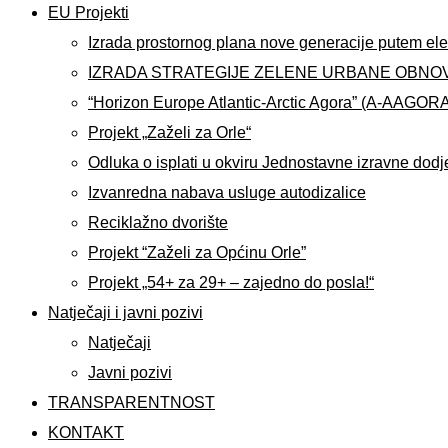
EU Projekti
Izrada prostornog plana nove generacije putem ele
IZRADA STRATEGIJE ZELENE URBANE OBNO
“Horizon Europe Atlantic-Arctic Agora” (A-AAGOR
Projekt „Zaželi za Orle“
Odluka o isplati u okviru Jednostavne izravne dodj
Izvanredna nabava usluge autodizalice
Reciklažno dvorište
Projekt “Zaželi za Općinu Orle”
Projekt „54+ za 29+ – zajedno do posla!“
Natječaji i javni pozivi
Natječaji
Javni pozivi
TRANSPARENTNOST
KONTAKT