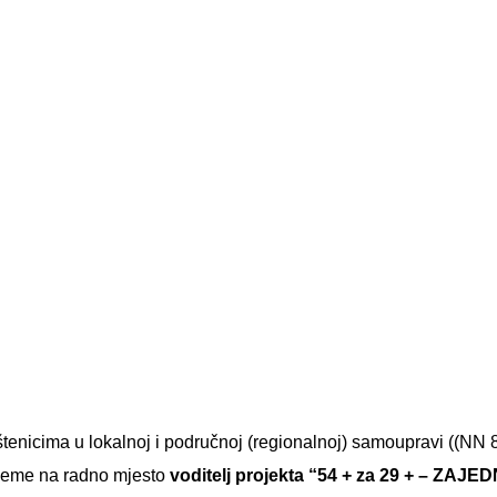
nicima u lokalnoj i područnoj (regionalnoj) samoupravi ((NN 86/
ijeme na radno mjesto
voditelj projekta “54 + za 29 + – ZAJ