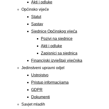
Akti i odluke
Općinsko vijeće
Statut
Sastav
Sjednice Općinskog vijeća
Pozivi na sjednice
Akti i odluke
Zapisnici sa sjednica
Financijski izvještaji vijećnika
Jedinstveni upravni odjel
Ustrojstvo
Pristup informacijama
GDPR
Dokumenti
Savjet mladih