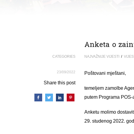
Anketa o zain
CATEGORIES
NAJVAŽNIJE VIJESTI
/
VIJES
23/09/2022
Poštovani mještani,
Share this post
temeljem zamolbe Agenc
putem Programa POS-a 
Anketu molimo dostaviti
29. studenog 2022. god