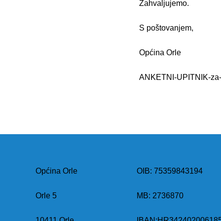
Zahvaljujemo.
S poštovanjem,
Općina Orle
ANKETNI-UPITNIK-za-
Općina Orle
OIB: 75359843194
Orle 5
MB:
2736870
10411 Orle
IBAN:
HR34240200618